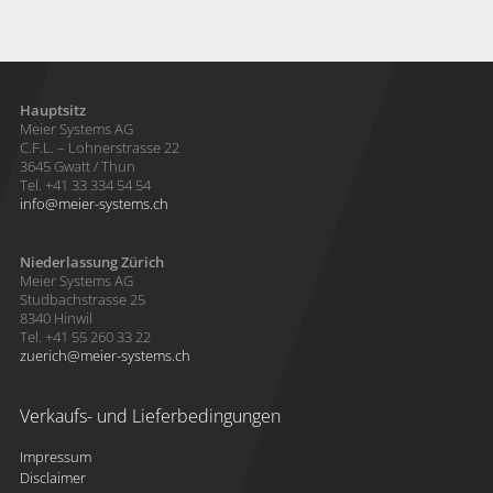
Hauptsitz
Meier Systems AG
C.F.L. – Lohnerstrasse 22
3645 Gwatt / Thun
Tel. +41 33 334 54 54
info
meier-systems.ch
Niederlassung Zürich
Meier Systems AG
Studbachstrasse 25
8340 Hinwil
Tel. +41 55 260 33 22
zuerich
meier-systems.ch
Verkaufs- und Lieferbedingungen
Impressum
Disclaimer