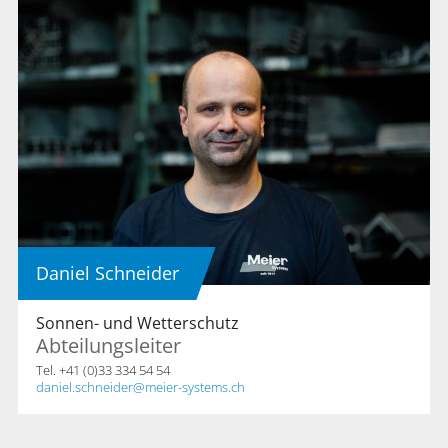
Daniel Schneider
Sonnen- und Wetterschutz
Abteilungsleiter
Tel. +41 (0)33 334 54 54
daniel.schneider
meier-systems.ch