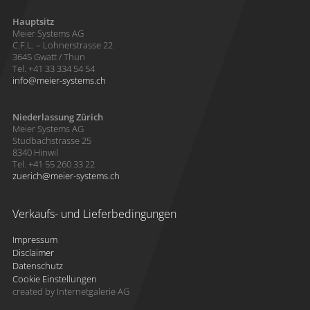
Hauptsitz
Meier Systems AG
C.F.L. – Lohnerstrasse 22
3645 Gwatt / Thun
Tel. +41 33 334 54 54
info
meier-systems.ch
Niederlassung Zürich
Meier Systems AG
Studbachstrasse 25
8340 Hinwil
Tel. +41 55 260 33 22
zuerich
meier-systems.ch
Verkaufs- und Lieferbedingungen
Impressum
Disclaimer
Datenschutz
Cookie Einstellungen
created by Internetgalerie AG