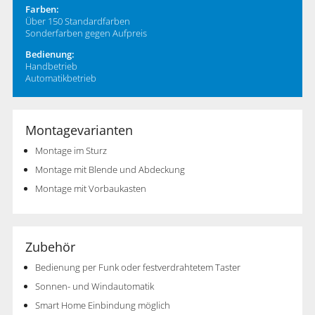
Farben:
Über 150 Standardfarben
Sonderfarben gegen Aufpreis
Bedienung:
Handbetrieb
Automatikbetrieb
Montagevarianten
Montage im Sturz
Montage mit Blende und Abdeckung
Montage mit Vorbaukasten
Zubehör
Bedienung per Funk oder festverdrahtetem Taster
Sonnen- und Windautomatik
Smart Home Einbindung möglich