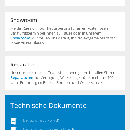
Showroom
Melden Sie sich noch heute bei uns für einen kostenlosen
Beratungstermin bei Ihnen zu Hause oder in unserem
Showroom
. Wir freuen uns darauf, Ihr Projekt gemeinsam mit
Ihnen zu realisieren.
Reparatur
Unser professionelles Team steht Ihnen gerne bei allen Storen
Reparaturen
zur Verfügung. Wir verfügen über mehr als 100
Jahre Erfahrung im Bereich Sonnen- und Wetterschutz.
Technische Dokumente
Flyer Solomatic
(5 MB)
Flyer Solomatic System
(14 MB)