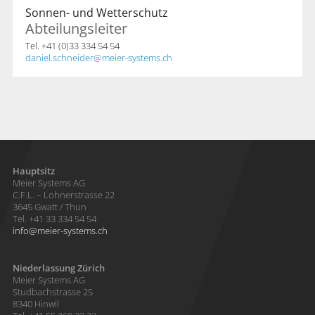
Sonnen- und Wetterschutz
Abteilungsleiter
Tel. +41 (0)33 334 54 54
daniel.schneider
meier-systems.ch
Hauptsitz
Meier Systems AG
C.F.L. – Lohnerstrasse 22
3645 Gwatt / Thun
Tel. +41 33 334 54 54
info
meier-systems.ch
Niederlassung Zürich
Meier Systems AG
Studbachstrasse 25
8340 Hinwil