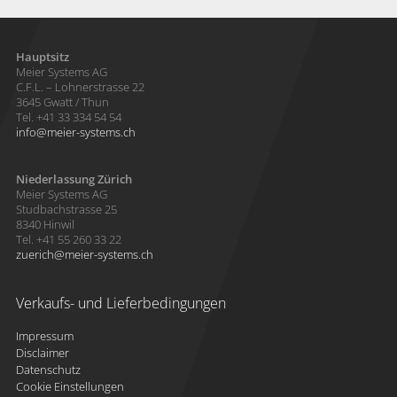
Hauptsitz
Meier Systems AG
C.F.L. – Lohnerstrasse 22
3645 Gwatt / Thun
Tel. +41 33 334 54 54
info
meier-systems.ch
Niederlassung Zürich
Meier Systems AG
Studbachstrasse 25
8340 Hinwil
Tel. +41 55 260 33 22
zuerich
meier-systems.ch
Verkaufs- und Lieferbedingungen
Impressum
Disclaimer
Datenschutz
Cookie Einstellungen