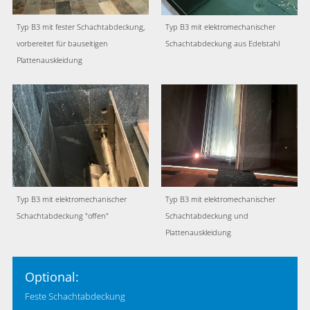
Typ B3 mit fester Schachtabdeckung,
Typ B3 mit elektromechanischer
vorbereitet für bauseitigen
Schachtabdeckung aus Edelstahl
Plattenauskleidung
Typ B3 mit elektromechanischer
Typ B3 mit elektromechanischer
Schachtabdeckung "offen"
Schachtabdeckung und
Plattenauskleidung
Optional:
Feste Schachtabdeckung