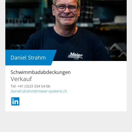
Daniel Strahm
Schwimmbadabdeckungen
Verkauf
Tel. +41 (0)33 334 54 66
daniel.strahm
meier-systems.ch