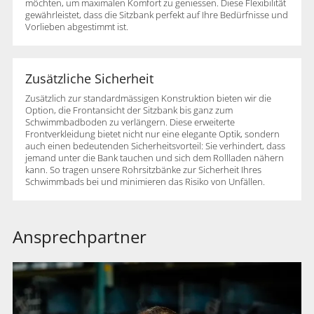
möchten, um maximalen Komfort zu geniessen. Diese Flexibilität
gewährleistet, dass die Sitzbank perfekt auf Ihre Bedürfnisse und
Vorlieben abgestimmt ist.
Zusätzliche Sicherheit
Zusätzlich zur standardmässigen Konstruktion bieten wir die
Option, die Frontansicht der Sitzbank bis ganz zum
Schwimmbadboden zu verlängern. Diese erweiterte
Frontverkleidung bietet nicht nur eine elegante Optik, sondern
auch einen bedeutenden Sicherheitsvorteil: Sie verhindert, dass
jemand unter die Bank tauchen und sich dem Rollladen nähern
kann. So tragen unsere Rohrsitzbänke zur Sicherheit Ihres
Schwimmbads bei und minimieren das Risiko von Unfällen.
Ansprechpartner