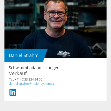
Daniel Strahm
Schwimmbadabdeckungen
Verkauf
Tel. +41 (0)33 334 54 66
daniel.strahm
meier-systems.ch