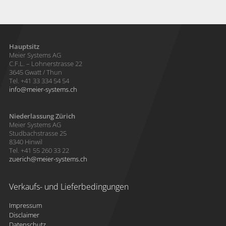
Hauptsitz
Meier Systems AG
C.F.L. – Lohnerstrasse 22
3645 Gwatt / Thun
Tel. +41 33 334 54 54
info
meier-systems.ch
Niederlassung Zürich
Meier Systems AG
Studbachstrasse 25
8340 Hinwil
Tel. +41 55 260 33 22
zuerich
meier-systems.ch
Verkaufs- und Lieferbedingungen
Impressum
Disclaimer
Datenschutz