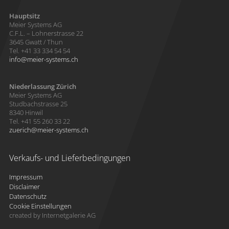
Hauptsitz
Meier Systems AG
C.F.L. – Lohnerstrasse 22
3645 Gwatt / Thun
Tel. +41 33 334 54 54
info
meier-systems.ch
Niederlassung Zürich
Meier Systems AG
Studbachstrasse 25
8340 Hinwil
Tel. +41 55 260 33 22
zuerich
meier-systems.ch
Verkaufs- und Lieferbedingungen
Impressum
Disclaimer
Datenschutz
Cookie Einstellungen
created by Internetgalerie AG