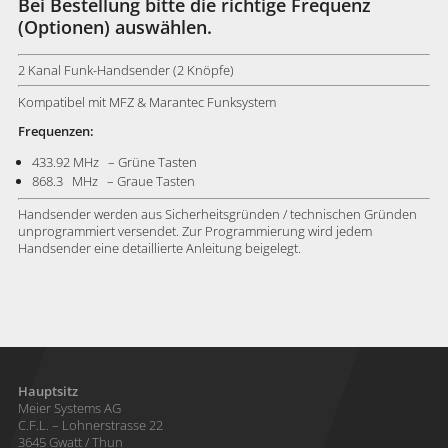
Bei Bestellung bitte die richtige Frequenz
(Optionen) auswählen.
2 Kanal Funk-Handsender (2 Knöpfe)
Kompatibel mit MFZ & Marantec Funksystem
Frequenzen:
433.92 MHz – Grüne Tasten
868.3 MHz – Graue Tasten
Handsender werden aus Sicherheitsgründen / technischen Gründen
unprogrammiert versendet. Zur Programmierung wird jedem
Handsender eine detaillierte Anleitung beigelegt.
Hauptsitz
Meier Systems AG
C.F.L. – Lohnerstrasse 22
3645 Gwatt / Thun