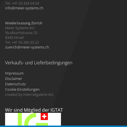
Tel. +41 33 334 54 54
info
meier-systems.ch
Niederlassung Zürich
Meier Systems AG
Studbachstrasse 25
8340 Hinwil
Tel. +41 55 260 33 22
zuerich
meier-systems.ch
Verkaufs- und Lieferbedingungen
Impressum
Disclaimer
Datenschutz
Cookie Einstellungen
created by Internetgalerie AG
Wir sind Mitglied der IGTAT